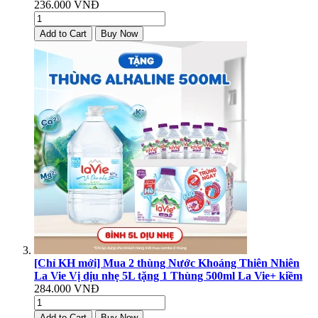
236.000 VNĐ
Add to Cart
Buy Now
[Chỉ KH mới] Mua 2 thùng Nước Khoáng Thiên Nhiên
La Vie Vị dịu nhẹ 5L tặng 1 Thùng 500ml La Vie+ kiềm
284.000 VNĐ
Add to Cart
Buy Now