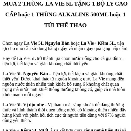
MUA 2 THÙNG LA VIE 5L TẶNG 1 BỘ LY CAO
CẤP hoặc 1 THÙNG ALKALINE 500ML hoặc 1
TÚI THỂ THAO
Chọn ngay
La Vie 5L Nguyên Bản
hoặc
La Vie+ Kiềm 5L,
tiện
lợi cho nhu cầu sử dụng hằng ngày và nhận ngay quà tặng hấp dẫn!
Hãy để La Vie 5L trở thành lựa chọn nước uống cho cả gia đình –
tiện lợi, tiết kiệm và giàu khoáng chất thiết yếu.
La Vie 5L Nguyên Bản
- Tiện lợi, tiết kiệm và giàu khoáng chất
thiết yếu! Được khai thác từ nguồn khoáng quý, La Vie mang đến
nguồn nước thiên nhiên tinh khiết, bổ sung 6 khoáng chất quan
trọng mà nước tinh khiết thông thường không có, giúp cả nhà luôn
khỏe mạnh mỗi ngày!
La Vie 5L Vị dịu nhẹ
- Vị thanh mát sảng khoái: dễ dàng thưởng
thức và hình thành thói quen uống nước có khoáng thiên nhiên đầy
hứng khởi với phản hồi tích cực từ người tiêu dùng với 97% người
dùng yêu thích.
La Vie + Kiềm 5L MỚI
là sự kết hợp giữa
công nghệ hiện đại
và