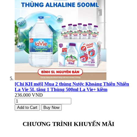
[Chỉ KH mới] Mua 2 thùng Nước Khoáng Thiên Nhiên
La Vie 5L tặng 1 Thùng 500ml La Vie+ kiềm
236.000 VNĐ
Add to Cart
Buy Now
CHƯƠNG TRÌNH KHUYẾN MÃI