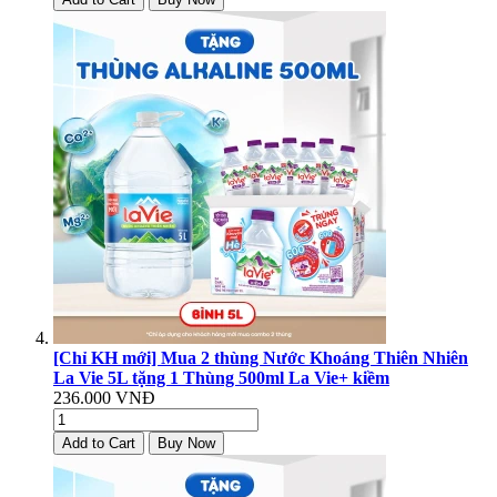
[Chỉ KH mới] Mua 2 thùng Nước Khoáng Thiên Nhiên
La Vie 5L tặng 1 Thùng 500ml La Vie+ kiềm
236.000 VNĐ
Add to Cart
Buy Now