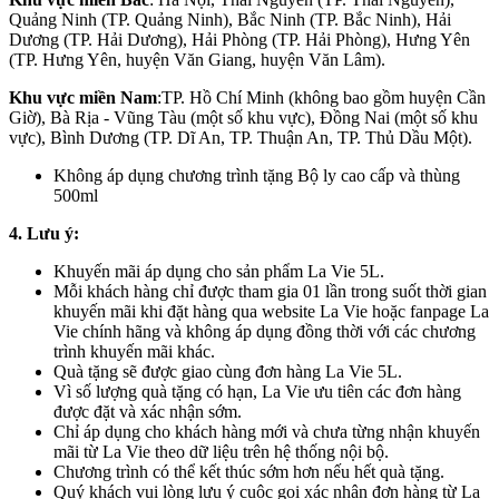
Quảng Ninh (TP. Quảng Ninh), Bắc Ninh (TP. Bắc Ninh), Hải
Dương (TP. Hải Dương), Hải Phòng (TP. Hải Phòng), Hưng Yên
(TP. Hưng Yên, huyện Văn Giang, huyện Văn Lâm).
Khu vực miền Nam
:TP. Hồ Chí Minh (không bao gồm huyện Cần
Giờ), Bà Rịa - Vũng Tàu (một số khu vực), Đồng Nai (một số khu
vực), Bình Dương (TP. Dĩ An, TP. Thuận An, TP. Thủ Dầu Một).
Không áp dụng chương trình tặng Bộ ly cao cấp và thùng
500ml
4. Lưu ý:
Khuyến mãi áp dụng cho sản phẩm La Vie 5L.
Mỗi khách hàng chỉ được tham gia 01 lần trong suốt thời gian
khuyến mãi khi đặt hàng qua website La Vie hoặc fanpage La
Vie chính hãng và không áp dụng đồng thời với các chương
trình khuyến mãi khác.
Quà tặng sẽ được giao cùng đơn hàng La Vie 5L.
Vì số lượng quà tặng có hạn, La Vie ưu tiên các đơn hàng
được đặt và xác nhận sớm.
Chỉ áp dụng cho khách hàng mới và chưa từng nhận khuyến
mãi từ La Vie theo dữ liệu trên hệ thống nội bộ.
Chương trình có thể kết thúc sớm hơn nếu hết quà tặng.
Quý khách vui lòng lưu ý cuộc gọi xác nhận đơn hàng từ La