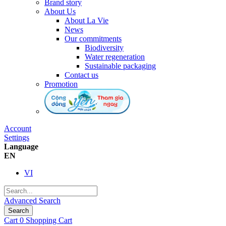
Brand story
About Us
About La Vie
News
Our commitments
Biodiversity
Water regeneration
Sustainable packaging
Contact us
Promotion
Account
Settings
Language
EN
VI
Advanced Search
Search
Cart
0
Shopping Cart