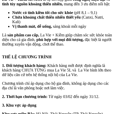
tinh túy nguồn khoáng thiên nhiên,
mang đến 3 ưu điểm nổi bật:
Nước có tính kiềm tốt cho sức khỏe
(pH 8,1 – 9,1)
Chứa khoáng chất thiên nhiên thiết yếu
(Canxi, Natri,
Kali)
Vị thanh mát, dễ uống,
sảng khoái mỗi ngày
Là
sản phẩm cao cấp,
La Vie + Kiềm giúp chăm sóc sức khỏe toàn
diện cho cả gia đình,
phù hợp với mọi đối tượng,
đặc biệt là người
thường xuyên vận động, chơi thể thao.
THỂ LỆ CHƯƠNG TRÌNH
1. Đối tượng khách hàng:
Khách hàng mới được định nghĩa là
khách hàng CHƯA TỪNG mua La Vie 5L và La Vie bình lớn theo
dữ liệu căn cứ trên hệ thống nội bộ của La Vie.
Chương trình chỉ áp dụng cho hộ gia đình, không áp dụng cho các
địa chỉ là văn phòng hoặc nơi làm việc.
2. Thời hạn chương trình:
Từ ngày 03/02 đến ngày 31/12.
3. Khu vực áp dụng
Khu vực miền Bắc
: Hà Nội, Thái Nguyên (TP. Thái Nguyên),