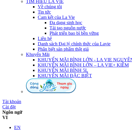
TÌM HIỂU LA VIE
Về chúng tôi
Tin tức
Cam kết của La Vie
Đa dạng sinh học
Tái tạo nguồn nước
Phát triển bao bì bền vững
Liên hệ
Danh sách Đại lý chính thức của Lavie
Phân biệt sản phẩm thật giả
Khuyến Mãi
KHUYẾN MÃI BÌNH LỚN - LA VIE NGUYÊ
KHUYẾN MÃI BÌNH LỚN – LA VIE+ KIỀM
KHUYẾN MÃI BÌNH 5L
KHUYẾN MÃI ĐẶC BIỆT
Tài khoản
Cài đặt
Ngôn ngữ
VI
EN