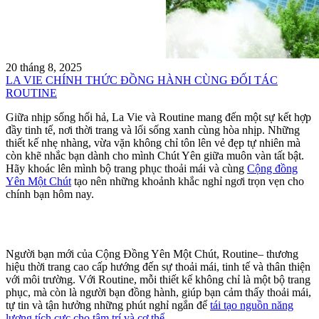
20 tháng 8, 2025
LA VIE CHÍNH THỨC ĐỒNG HÀNH CÙNG ĐỐI TÁC
ROUTINE
Giữa nhịp sống hối hả, La Vie và Routine mang đến một sự kết hợp
đầy tinh tế, nơi thời trang và lối sống xanh cùng hòa nhịp. Những
thiết kế nhẹ nhàng, vừa vặn không chỉ tôn lên vẻ đẹp tự nhiên mà
còn khẽ nhắc bạn dành cho mình Chút Yên giữa muôn vàn tất bật.
Hãy khoác lên mình bộ trang phục thoải mái và cùng
Cộng đồng
Yên Một Chút
tạo nên những khoảnh khắc nghỉ ngơi trọn vẹn cho
chính bạn hôm nay.
Người bạn mới của Cộng Đồng Yên Một Chút, Routine– thương
hiệu thời trang cao cấp hướng đến sự thoải mái, tinh tế và thân thiện
với môi trường. Với Routine, mỗi thiết kế không chỉ là một bộ trang
phục, mà còn là người bạn đồng hành, giúp bạn cảm thấy thoải mái,
tự tin và tận hưởng những phút nghỉ ngắn để
tái tạo nguồn năng
lượng tích cực cho tâm trí và cơ thể.