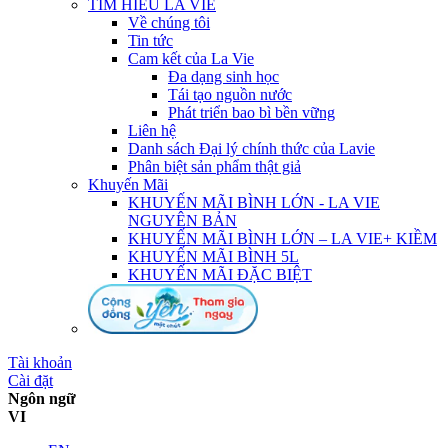
TÌM HIỂU LA VIE
Về chúng tôi
Tin tức
Cam kết của La Vie
Đa dạng sinh học
Tái tạo nguồn nước
Phát triển bao bì bền vững
Liên hệ
Danh sách Đại lý chính thức của Lavie
Phân biệt sản phẩm thật giả
Khuyến Mãi
KHUYẾN MÃI BÌNH LỚN - LA VIE
NGUYÊN BẢN
KHUYẾN MÃI BÌNH LỚN – LA VIE+ KIỀM
KHUYẾN MÃI BÌNH 5L
KHUYẾN MÃI ĐẶC BIỆT
Tài khoản
Cài đặt
Ngôn ngữ
VI