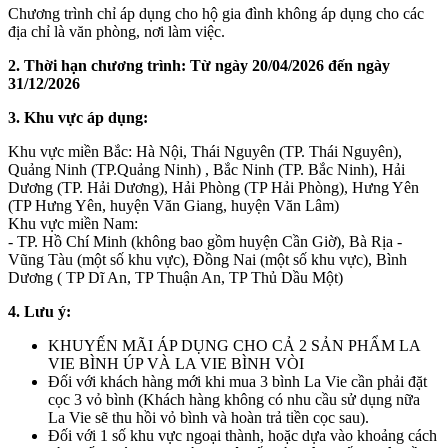
Chương trình chỉ áp dụng cho hộ gia đình không áp dụng cho các
địa chỉ là văn phòng, nơi làm việc.
2. Thời hạn chương trình: Từ ngày 20/04/2026 đến ngày
31/12/2026
3. Khu vực áp dụng:
Khu vực miền Bắc: Hà Nội, Thái Nguyên (TP. Thái Nguyên),
Quảng Ninh (TP.Quảng Ninh) , Bắc Ninh (TP. Bắc Ninh), Hải
Dương (TP. Hải Dương), Hải Phòng (TP Hải Phòng), Hưng Yên
(TP Hưng Yên, huyện Văn Giang, huyện Văn Lâm)
Khu vực miền Nam:
- TP. Hồ Chí Minh (không bao gồm huyện Cần Giờ), Bà Rịa -
Vũng Tàu (một số khu vực), Đồng Nai (một số khu vực), Bình
Dương ( TP Dĩ An, TP Thuận An, TP Thủ Dầu Một)
4. Lưu ý:
KHUYẾN MÃI ÁP DỤNG CHO CẢ 2 SẢN PHẨM LA
VIE BÌNH ÚP VÀ LA VIE BÌNH VÒI
Đối với khách hàng mới khi mua 3 bình La Vie cần phải đặt
cọc 3 vỏ bình (Khách hàng không có nhu cầu sử dụng nữa
La Vie sẽ thu hồi vỏ bình và hoàn trả tiền cọc sau).
Đối với 1 số khu vực ngoại thành, hoặc dựa vào khoảng cách