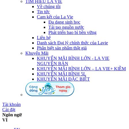
TÌM HIỂU LA VIE
Về chúng tôi
Tin tức
Cam kết của La Vie
Đa dạng sinh học
Tái tạo nguồn nước
Phát triển bao bì bền vững
Liên hệ
Danh sách Đại lý chính thức của Lavie
Phân biệt sản phẩm thật giả
Khuyến Mãi
KHUYẾN MÃI BÌNH LỚN - LA VIE
NGUYÊN BẢN
KHUYẾN MÃI BÌNH LỚN – LA VIE+ KIỀM
KHUYẾN MÃI BÌNH 5L
KHUYẾN MÃI ĐẶC BIỆT
Tài khoản
Cài đặt
Ngôn ngữ
VI