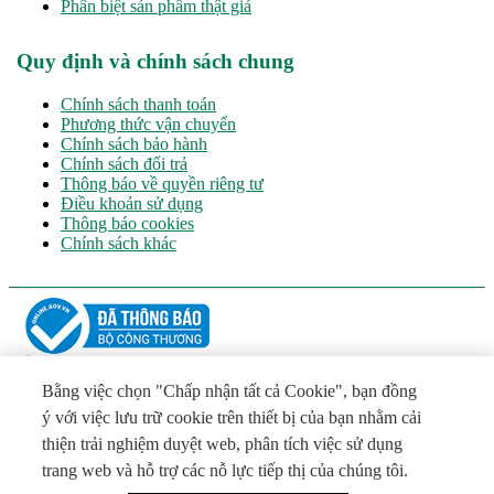
Phân biệt sản phẩm thật giả
Quy định và chính sách chung
Chính sách thanh toán
Phương thức vận chuyển
Chính sách bảo hành
Chính sách đổi trả
Thông báo về quyền riêng tư
Điều khoản sử dụng
Thông báo cookies
Chính sách khác
CÔNG TY TNHH LA VIE
Chịu trách nhiệm chính: ông Đỗ Hữu Hào – Phó Tổng Giám Đốc
Bằng việc chọn "Chấp nhận tất cả Cookie", bạn đồng
Địa chỉ: Quốc lộ 1A, Khu phố Tường Khánh, Phường Khánh
ý với việc lưu trữ cookie trên thiết bị của bạn nhằm cải
Hậu, Tỉnh Tây Ninh
thiện trải nghiệm duyệt web, phân tích việc sử dụng
Tel: (+84 272) 3511801 - Email:
VNInfo@laviewater.com
Giấy phép số 5139/GP-SVHTTDL ngày 16/07/2026 do Sở Văn
trang web và hỗ trợ các nỗ lực tiếp thị của chúng tôi.
hóa, Thể thao và Du lịch tỉnh Tây Ninh cấp