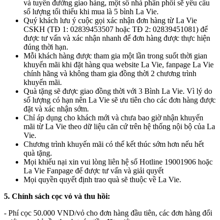
và tuyến đường giao hàng, một số nhà phân phối sẽ yêu cầu
số lượng tối thiểu khi mua là 5 bình La Vie.
Quý khách lưu ý cuộc gọi xác nhận đơn hàng từ La Vie
CSKH (TĐ 1: 02839453507 hoặc TĐ 2: 02839451081) để
được tư vấn và xác nhận nhanh để đơn hàng được thực hiện
đúng thời hạn.
Mỗi khách hàng được tham gia một lần trong suốt thời gian
khuyến mãi khi đặt hàng qua website La Vie, fanpage La Vie
chính hãng và không tham gia đồng thời 2 chương trình
khuyến mãi.
Quà tặng sẽ được giao đồng thời với 3 Bình La Vie. Vì lý do
số lượng có hạn nên La Vie sẽ ưu tiên cho các đơn hàng được
đặt và xác nhận sớm.
Chỉ áp dụng cho khách mới và chưa bao giờ nhận khuyến
mãi từ La Vie theo dữ liệu căn cứ trên hệ thống nội bộ của La
Vie.
Chương trình khuyến mãi có thể kết thúc sớm hơn nếu hết
quà tặng.
Mọi khiếu nại xin vui lòng liên hệ số Hotline 19001906 hoặc
La Vie Fanpage để được tư vấn và giải quyết
Mọi quyền quyết định trao quà sẽ thuộc về La Vie.
5. Chính sách cọc vỏ và thu hồi:
- Phí cọc 50.000 VND/vỏ cho đơn hàng đầu tiên, các đơn hàng đổi