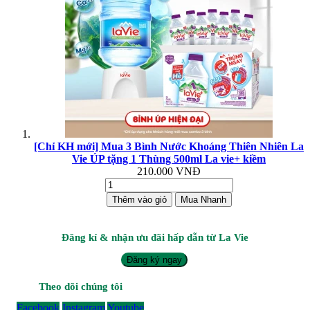
[Chỉ KH mới] Mua 3 Bình Nước Khoáng Thiên Nhiên La
Vie ÚP tặng 1 Thùng 500ml La vie+ kiềm
210.000 VNĐ
Thêm vào giỏ
Mua Nhanh
Đăng kí & nhận ưu đãi hấp dẫn từ La Vie
Đăng ký ngay
Theo dõi chúng tôi
Facebook
Instagram
Youtube