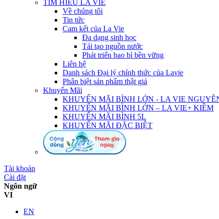
TÌM HIỂU LA VIE
Về chúng tôi
Tin tức
Cam kết của La Vie
Đa dạng sinh học
Tái tạo nguồn nước
Phát triển bao bì bền vững
Liên hệ
Danh sách Đại lý chính thức của Lavie
Phân biệt sản phẩm thật giả
Khuyến Mãi
KHUYẾN MÃI BÌNH LỚN - LA VIE NGUYÊ
KHUYẾN MÃI BÌNH LỚN – LA VIE+ KIỀM
KHUYẾN MÃI BÌNH 5L
KHUYẾN MÃI ĐẶC BIỆT
Tài khoản
Cài đặt
Ngôn ngữ
VI
EN