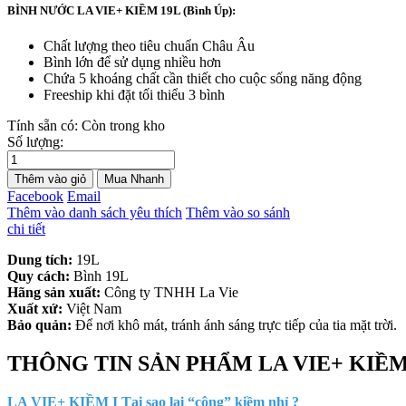
BÌNH NƯỚC LA VIE+ KIỀM 19L (Bình Úp):
Chất lượng theo tiêu chuẩn Châu Âu
Bình lớn để sử dụng nhiều hơn
Chứa 5 khoáng chất cần thiết cho cuộc sống năng động
Freeship khi đặt tối thiểu 3 bình
Tính sẵn có:
Còn trong kho
Số lượng:
Thêm vào giỏ
Mua Nhanh
Facebook
Email
Thêm vào danh sách yêu thích
Thêm vào so sánh
chi tiết
Dung tích:
19L
Quy cách:
Bình 19L
Hãng sản xuất:
Công ty TNHH La Vie
Xuất xứ:
Việt Nam
Bảo quản:
Để nơi khô mát, tránh ánh sáng trực tiếp của tia mặt trời.
THÔNG TIN SẢN PHẨM LA VIE+ KIỀM
LA VIE+ KIỀM I Tại sao lại “cộng” kiềm nhỉ ?