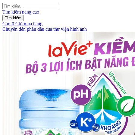
Tìm kiếm nâng cao
Tìm kiếm
Cart
0
Giỏ mua hàng
Chuyển đến phần đầu của thư viện hình ảnh