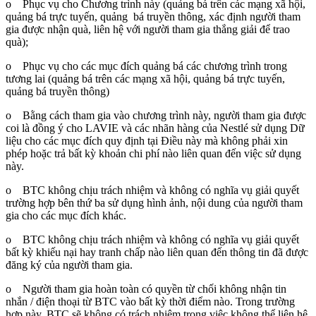
o Phục vụ cho Chương trình này (quảng bá trên các mạng xã hội,
quảng bá trực tuyến, quảng bá truyền thông, xác định người tham
gia được nhận quà, liên hệ với người tham gia thắng giải để trao
quà);
o Phục vụ cho các mục đích quảng bá các chương trình trong
tương lai (quảng bá trên các mạng xã hội, quảng bá trực tuyến,
quảng bá truyền thông)
o Bằng cách tham gia vào chương trình này, người tham gia được
coi là đồng ý cho LAVIE và các nhãn hàng của Nestlé sử dụng Dữ
liệu cho các mục đích quy định tại Điều này mà không phải xin
phép hoặc trả bất kỳ khoản chi phí nào liên quan đến việc sử dụng
này.
o BTC không chịu trách nhiệm và không có nghĩa vụ giải quyết
trường hợp bên thứ ba sử dụng hình ảnh, nội dung của người tham
gia cho các mục đích khác.
o BTC không chịu trách nhiệm và không có nghĩa vụ giải quyết
bất kỳ khiếu nại hay tranh chấp nào liên quan đến thông tin đã được
đăng ký của người tham gia.
o Người tham gia hoàn toàn có quyền từ chối không nhận tin
nhắn / điện thoại từ BTC vào bất kỳ thời điểm nào. Trong trường
hợp này, BTC sẽ không có trách nhiệm trong việc không thể liên hệ