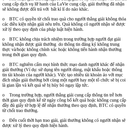
cung cấp dịch vụ lữ hanh của LaVie cung cấp, giải thưởng đã nhận
sẽ không được đổi trả với bất kì lí do nào khác.
o BTC có quyền từ chối trao quà cho người thắng giải không thỏa
các điều kiện nhận giải nêu trên. Quà không có người nhận sẽ được
xử lý theo quy định của pháp luật hiện hành.
o BTC không chịu trách nhiệm trong trường hợp người đạt giải
không nhận được giải thưởng do thông tin đăng ký không trung
thực và/hoặc không chính xác hoặc không tiến hành nhận thưởng
trong thời gian quy định.
o BTC nghiêm cấm mọi hình thức mạo danh người khác để nhận
giải thưởng (Ví dụ: sử dụng tên người dùng, mật khẩu hoặc thông
tin tài khoản của người khác). Việc tạo nhiều tài khoản ảo với mục
đích nhận giải thưởng bởi cùng một người hay một tổ chức sẽ bị coi
là gian lận và kết quả sẽ bị hủy bỏ ngay lập tức.
o Trong trường hợp, người thắng giải cung cấp thông tin trễ hơn
thời gian quy định kể từ ngày công bố kết quả hoặc không cung cấp
đầy đủ giấy tờ hợp lệ để nhận thưởng theo quy định, BTC có quyền
từ chối trao thưởng.
o Đến cuối thời hạn trao giải, giải thưởng không có người nhận sẽ
được xử lý theo quy định hiện hành.