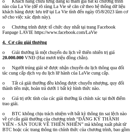
o Khách hàng chưa từng đăng kí tham gia bất kì chương trình
nào của La Vie (để rõ ràng La Vie sẽ căn cứ theo hệ thống dữ liệu
khách hàng được lưu trữ tại La Vie tính đến ngày 05/8/2023 làm cơ
sở cho việc xác định này).
o Chương trình được tổ chức duy nhất tại trang Facebook
Fanpage LAVIE https://www.facebook.com/LaVie
4. Cơ cấu giải thưởng
o Giải thưởng là một chuyến du lịch về thiên nhiên trị giá
20.000.000
VNĐ (Hai mươi triệu đồng chẵn).
o Người trúng giải sẽ được nhận chuyến du lịch thông qua đối
tác cung cấp dịch vụ du lịch lữ hành của LaVie cung cấp.
o Tất cả giải thưởng đều không được chuyển nhượng, quy đổi
thành tiền mặt, hoàn trả dưới 1 bất kỳ hình thức nào.
o Giá trị ước tính của các giải thưởng là chính xác tại thời điểm
trao giải.
o BTC không chịu trách nhiệm với bất kỳ thông tin sai lệch nào
về cơ cấu giải thưởng của chương trình “ĐĂNG KÝ THÀNH
VIÊN - SĂN TOUR VỀ THIÊN NHIÊN” mà không xuất phát từ
BTC hoặc các trang thông tin chính thức của chương trình, bao gồm