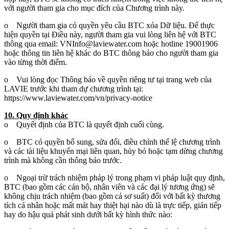
với người tham gia cho mục đích của Chương trình này.
o Người tham gia có quyền yêu cầu BTC xóa Dữ liệu. Để thực
hiện quyền tại Điều này, người tham gia vui lòng liên hệ với BTC
thông qua email: VNInfo@laviewater.com hoặc hotline 19001906
hoặc thông tin liên hệ khác do BTC thông báo cho người tham gia
vào từng thời điểm.
o Vui lòng đọc Thông báo về quyền riêng tư tại trang web của
LAVIE trước khi tham dự chương trình tại:
https://www.laviewater.com/vn/privacy-notice
10. Quy định khác
o Quyết định của BTC là quyết định cuối cùng.
o BTC có quyền bổ sung, sửa đổi, điều chỉnh thể lệ chương trình
và các tài liệu khuyến mại liên quan, hủy bỏ hoặc tạm dừng chương
trình mà không cần thông báo trước.
o Ngoại trừ trách nhiệm pháp lý trong phạm vi pháp luật quy định,
BTC (bao gồm các cán bộ, nhân viên và các đại lý tương ứng) sẽ
không chịu trách nhiệm (bao gồm cả sơ suất) đối với bất kỳ thương
tích cá nhân hoặc mất mát hay thiệt hại nào dù là trực tiếp, gián tiếp
hay do hậu quả phát sinh dưới bất kỳ hình thức nào: