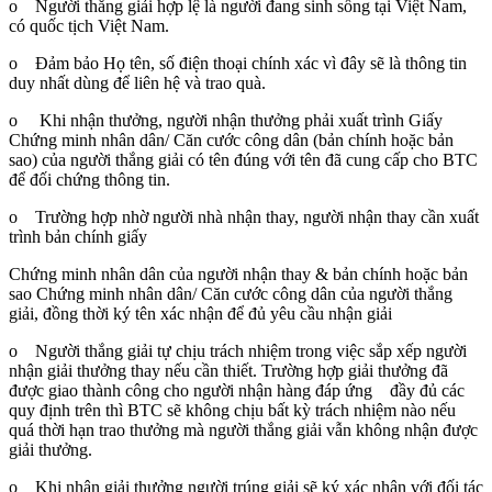
o Người thắng giải hợp lệ là người đang sinh sống tại Việt Nam,
có quốc tịch Việt Nam.
o Đảm bảo Họ tên, số điện thoại chính xác vì đây sẽ là thông tin
duy nhất dùng để liên hệ và trao quà.
o Khi nhận thưởng, người nhận thưởng phải xuất trình Giấy
Chứng minh nhân dân/ Căn cước công dân (bản chính hoặc bản
sao) của người thắng giải có tên đúng với tên đã cung cấp cho BTC
để đối chứng thông tin.
o Trường hợp nhờ người nhà nhận thay, người nhận thay cần xuất
trình bản chính giấy
Chứng minh nhân dân của người nhận thay & bản chính hoặc bản
sao Chứng minh nhân dân/ Căn cước công dân của người thắng
giải, đồng thời ký tên xác nhận để đủ yêu cầu nhận giải
o Người thắng giải tự chịu trách nhiệm trong việc sắp xếp người
nhận giải thưởng thay nếu cần thiết. Trường hợp giải thưởng đã
được giao thành công cho người nhận hàng đáp ứng đầy đủ các
quy định trên thì BTC sẽ không chịu bất kỳ trách nhiệm nào nếu
quá thời hạn trao thưởng mà người thắng giải vẫn không nhận được
giải thưởng.
o Khi nhận giải thưởng người trúng giải sẽ ký xác nhận với đối tác