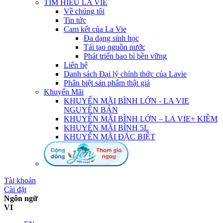
TÌM HIỂU LA VIE
Về chúng tôi
Tin tức
Cam kết của La Vie
Đa dạng sinh học
Tái tạo nguồn nước
Phát triển bao bì bền vững
Liên hệ
Danh sách Đại lý chính thức của Lavie
Phân biệt sản phẩm thật giả
Khuyến Mãi
KHUYẾN MÃI BÌNH LỚN - LA VIE
NGUYÊN BẢN
KHUYẾN MÃI BÌNH LỚN – LA VIE+ KIỀM
KHUYẾN MÃI BÌNH 5L
KHUYẾN MÃI ĐẶC BIỆT
Tài khoản
Cài đặt
Ngôn ngữ
VI