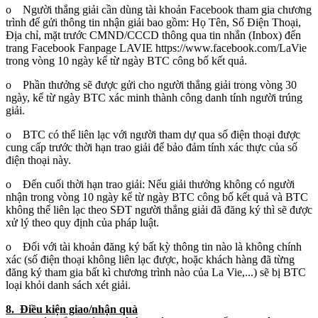
o Người thắng giải cần dùng tài khoản Facebook tham gia chương
trình để gửi thông tin nhận giải bao gồm: Họ Tên, Số Điện Thoại,
Địa chỉ, mặt trước CMND/CCCD thông qua tin nhắn (Inbox) đến
trang Facebook Fanpage LAVIE https://www.facebook.com/LaVie
trong vòng 10 ngày kể từ ngày BTC công bố kết quả.
o Phần thưởng sẽ được gửi cho người thắng giải trong vòng 30
ngày, kể từ ngày BTC xác minh thành công danh tính người trúng
giải.
o BTC có thể liên lạc với người tham dự qua số điện thoại được
cung cấp trước thời hạn trao giải để bảo đảm tính xác thực của số
điện thoại này.
o Đến cuối thời hạn trao giải: Nếu giải thưởng không có người
nhận trong vòng 10 ngày kể từ ngày BTC công bố kết quả và BTC
không thể liên lạc theo SĐT người thắng giải đã đăng ký thì sẽ được
xử lý theo quy định của pháp luật.
o Đối với tài khoản đăng ký bất kỳ thông tin nào là không chính
xác (số điện thoại không liên lạc được, hoặc khách hàng đã từng
đăng ký tham gia bất kì chương trình nào của La Vie,...) sẽ bị BTC
loại khỏi danh sách xét giải.
8. Điều kiện giao/nhận quà