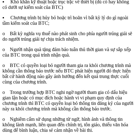
▪ Khó khăn kỹ thuật hoặc trục trặc về thiết bị (dù có hay không
có dưới sự kiểm soát của BTC)
▪ Chương trình bị hủy bỏ hoặc trì hoãn vì bất kỳ lý do gì ngoài
tầm kiểm soát của BTC;
o Bất kỳ nghĩa vụ thuế nào phát sinh cho phía người trúng giải sẽ
do người trúng giải tự chịu trách nhiệm.
o Người nhận quà tặng đảm bảo tuân thủ thời gian và sự sắp xếp
của BTC trong quá trình nhận quà.
o BTC có quyền loại bỏ người tham gia ra khỏi chương trình mà
không cần thông báo trước nếu BTC phát hiện người đó thực hiện
bất cứ hành động nào gây ảnh hưởng đến kết quả trung thực cuối
cùng của chương trình.
o Trong trường hợp BTC nghi ngờ người tham gia có dấu hiệu
gian lận hoặc có mục đích hoặc hành vi vi phạm quy định của
chương trình thì BTC có quyền loại bỏ thông tin đăng ký của người
này ra khỏi chương trình mà không cần thông báo trước.
o Nghiêm cấm sử dụng những từ ngữ, hình ảnh và thông tin
không lành mạnh, liên quan đến chính trị, tôn giáo, thiếu văn hóa
dùng để bình luận, chia sẻ cảm nhận về bài thi.