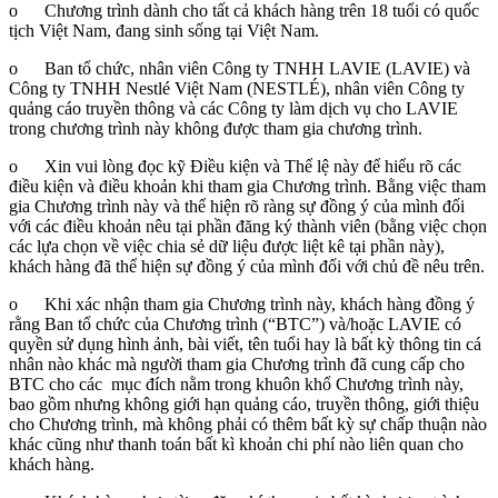
o Chương trình dành cho tất cả khách hàng trên 18 tuổi có quốc
tịch Việt Nam, đang sinh sống tại Việt Nam.
o Ban tổ chức, nhân viên Công ty TNHH LAVIE (LAVIE) và
Công ty TNHH Nestlé Việt Nam (NESTLÉ), nhân viên Công ty
quảng cáo truyền thông và các Công ty làm dịch vụ cho LAVIE
trong chương trình này không được tham gia chương trình.
o Xin vui lòng đọc kỹ Điều kiện và Thể lệ này để hiểu rõ các
điều kiện và điều khoản khi tham gia Chương trình. Bằng việc tham
gia Chương trình này và thể hiện rõ ràng sự đồng ý của mình đối
với các điều khoản nêu tại phần đăng ký thành viên (bằng việc chọn
các lựa chọn về việc chia sẻ dữ liệu được liệt kê tại phần này),
khách hàng đã thể hiện sự đồng ý của mình đối với chủ đề nêu trên.
o Khi xác nhận tham gia Chương trình này, khách hàng đồng ý
rằng Ban tổ chức của Chương trình (“BTC”) và/hoặc LAVIE có
quyền sử dụng hình ảnh, bài viết, tên tuổi hay là bất kỳ thông tin cá
nhân nào khác mà người tham gia Chương trình đã cung cấp cho
BTC cho các mục đích nằm trong khuôn khổ Chương trình này,
bao gồm nhưng không giới hạn quảng cáo, truyền thông, giới thiệu
cho Chương trình, mà không phải có thêm bất kỳ sự chấp thuận nào
khác cũng như thanh toán bất kì khoản chi phí nào liên quan cho
khách hàng.