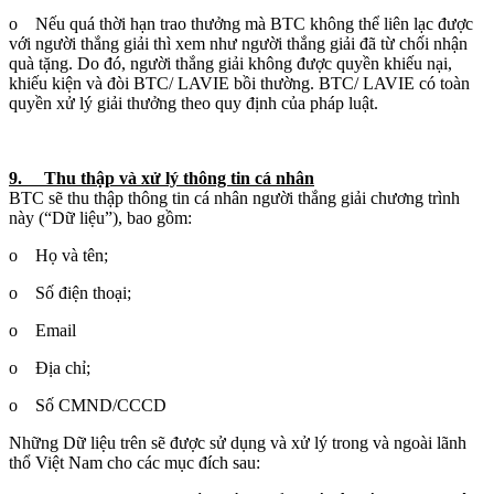
o Nếu quá thời hạn trao thưởng mà BTC không thể liên lạc được
với người thắng giải thì xem như người thắng giải đã từ chối nhận
quà tặng. Do đó, người thắng giải không được quyền khiếu nại,
khiếu kiện và đòi BTC/ LAVIE bồi thường. BTC/ LAVIE có toàn
quyền xử lý giải thưởng theo quy định của pháp luật.
9. Thu thập và xử lý thông tin cá nhân
BTC sẽ thu thập thông tin cá nhân người thắng giải chương trình
này (“Dữ liệu”), bao gồm:
o Họ và tên;
o Số điện thoại;
o Email
o Địa chỉ;
o Số CMND/CCCD
Những Dữ liệu trên sẽ được sử dụng và xử lý trong và ngoài lãnh
thổ Việt Nam cho các mục đích sau: